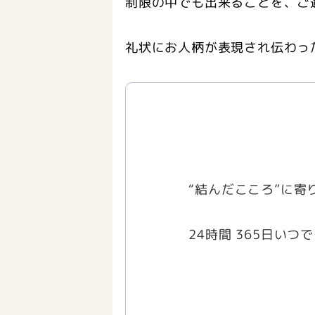
制限の中でも出来ることを、ご
礼状にお人柄が表現され伝わっ
“結んだこころ”に
24時間 365日い